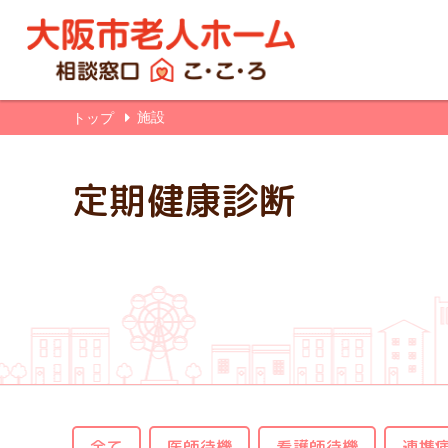
施設
トップ
定期健康診断
全て
医師待機
看護師待機
連携