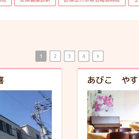
1
2
3
4
喜
あびこ やす