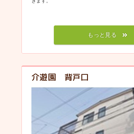
きます。
もっと見る
介遊園 背戸口