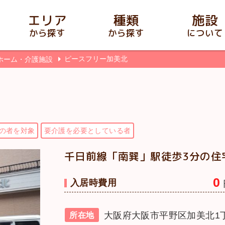
エリア
種類
施設
から探す
から探す
について
ピースフリー加美北
ホーム・介護施設
の者を対象
要介護を必要としている者
千日前線「南巽」駅徒歩3分の住
0
入居時費用
大阪府大阪市平野区加美北1丁
所在地