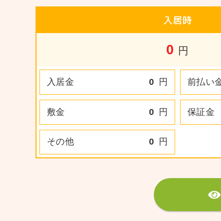
入居時
0
円
入居金
0
円
前払い
敷金
0
円
保証金
その他
0
円