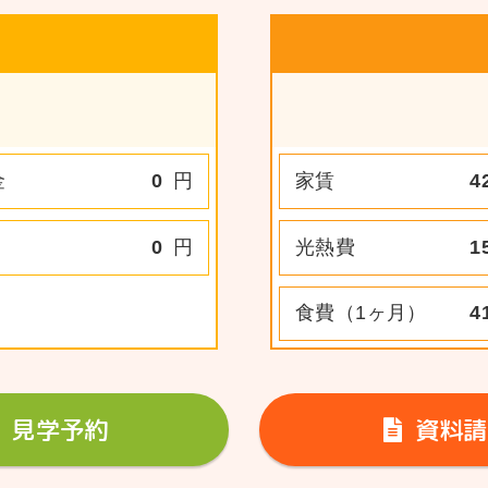
金
0
円
家賃
4
0
円
光熱費
1
食費（1ヶ月）
4
見学予約
資料請