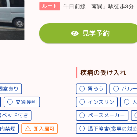
千日前線「南巽」駅徒歩3分
ルート
見学予約
疾病の受け入れ
個室あり
胃ろう
バル
交通便利
インスリン
護ベッド付き
ペースメーカー
内禁煙
即入居可
嚥下障害(食事の対応