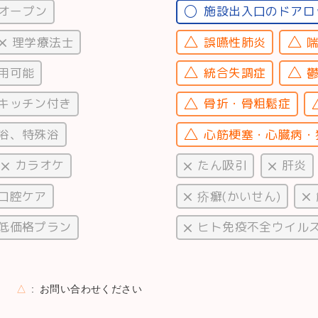
オープン
施設出入口のドアロ
理学療法士
誤嚥性肺炎
用可能
統合失調症
キッチン付き
骨折・骨粗鬆症
浴、特殊浴
心筋梗塞・心臓病・
カラオケ
たん吸引
肝炎
口腔ケア
疥癬(かいせん)
低価格プラン
ヒト免疫不全ウイルス感
△
お問い合わせください