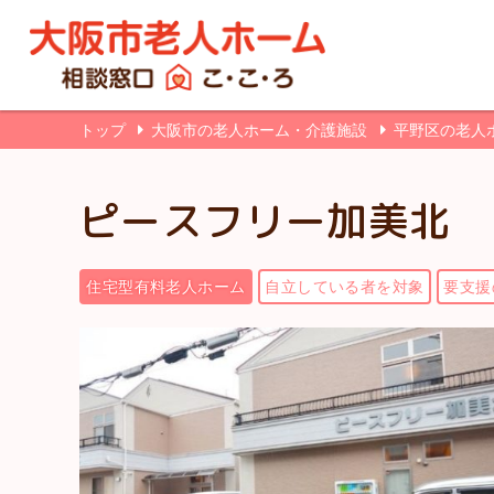
トップ
大阪市の老人ホーム・介護施設
平野区の老人
ピースフリー加美北
住宅型有料老人ホーム
自立している者を対象
要支援