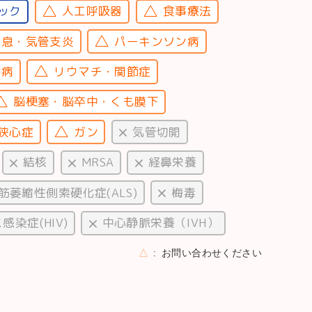
ック
人工呼吸器
食事療法
喘息・気管支炎
パーキンソン病
鬱病
リウマチ・関節症
脳梗塞・脳卒中・くも膜下
狭心症
ガン
気管切開
結核
MRSA
経鼻栄養
筋萎縮性側索硬化症(ALS)
梅毒
染症(HIV)
中心静脈栄養（IVH）
△
お問い合わせください