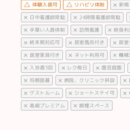
体験入居可
リハビリ体制
新規
日中看護師常駐
24時間看護師常駐
手厚い人員体制
訪問看護
終身利
終末期対応可
居室風呂付き
居室
居室家具付き
ネット利用可
機械
入浴週3回
レク毎日
園芸庭園
将棋囲碁
病院、クリニック併設
ゲストルーム
ショートステイ可
高級プレミアム
喫煙スペース