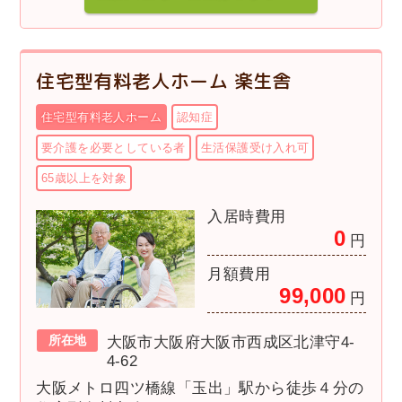
住宅型有料老人ホーム 楽生舎
住宅型有料老人ホーム
認知症
要介護を必要としている者
生活保護受け入れ可
65歳以上を対象
入居時費用
0
円
月額費用
99,000
円
所在地
大阪市大阪府大阪市西成区北津守4-
4-62
大阪メトロ四ツ橋線「玉出」駅から徒歩４分の