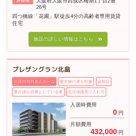
所在地
大阪府大阪市西成区梅南1丁目2番
26号
四つ橋線「花園」駅徒歩4分の高齢者専用賃貸
住宅
施設の詳しい情報はこちら
プレザングラン北畠
介護付有料老人ホーム
要支援の者を対象
認知症
要介護を必要としている者
生活保護受け入れ可
入居時費用
0
円
月額費用
432,000
円