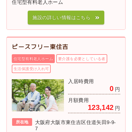
住宅型有料老人ホーム
施設の詳しい情報はこちら
ピースフリー東住吉
住宅型有料老人ホーム
要介護を必要としている者
生活保護受け入れ可
入居時費用
0
円
月額費用
123,142
円
所在地
大阪府大阪市東住吉区住道矢田9-9-
7