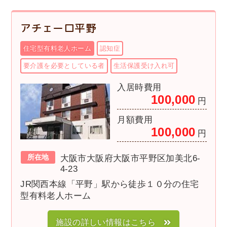
アチェーロ平野
住宅型有料老人ホーム
認知症
要介護を必要としている者
生活保護受け入れ可
入居時費用
100,000
円
月額費用
100,000
円
所在地
大阪市大阪府大阪市平野区加美北6-
4-23
JR関西本線「平野」駅から徒歩１０分の住宅
型有料老人ホーム
施設の詳しい情報はこちら