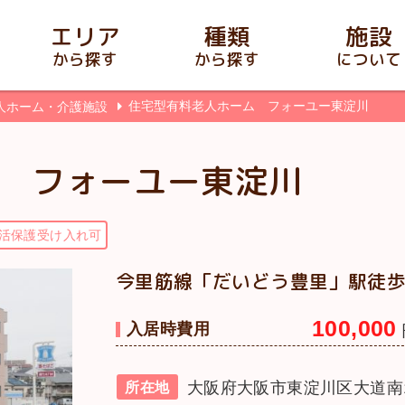
エリア
種類
施設
から探す
から探す
について
住宅型有料老人ホーム フォーユー東淀川
人ホーム・介護施設
 フォーユー東淀川
活保護受け入れ可
今里筋線「だいどう豊里」駅徒歩
100,000
入居時費用
大阪府大阪市東淀川区大道南1
所在地