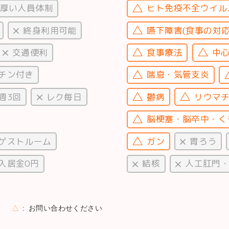
厚い人員体制
ヒト免疫不全ウイルス
終身利用可能
嚥下障害(食事の対応
交通便利
食事療法
中心
チン付き
喘息・気管支炎
週3回
レク毎日
鬱病
リウマ
脳梗塞・脳卒中・く
ゲストルーム
ガン
胃ろう
入居金0円
結核
人工肛門
△
お問い合わせください