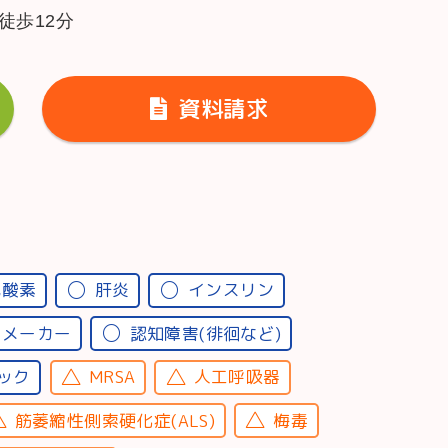
徒歩12分
資料請求
宅酸素
肝炎
インスリン
スメーカー
認知障害(徘徊など)
ック
MRSA
人工呼吸器
筋萎縮性側索硬化症(ALS)
梅毒