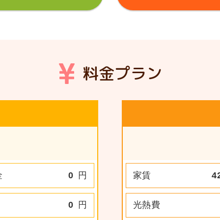
料金プラン
金
0
円
家賃
4
0
円
光熱費