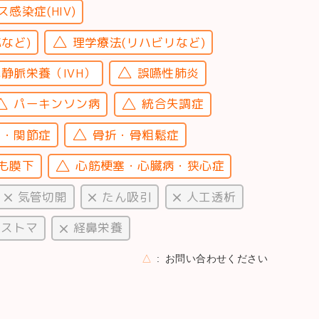
感染症(HIV)
など)
理学療法(リハビリなど)
静脈栄養（IVH）
誤嚥性肺炎
パーキンソン病
統合失調症
チ・関節症
骨折・骨粗鬆症
も膜下
心筋梗塞・心臓病・狭心症
気管切開
たん吸引
人工透析
・ストマ
経鼻栄養
△
お問い合わせください