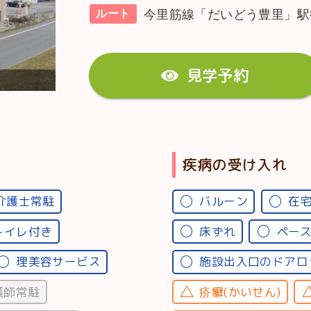
今里筋線「だいどう豊里」駅
ルート
見学予約
疾病の受け入れ
介護士常駐
バルーン
在
トイレ付き
床ずれ
ペー
理美容サービス
施設出入口のドアロ
護師常駐
疥癬(かいせん)