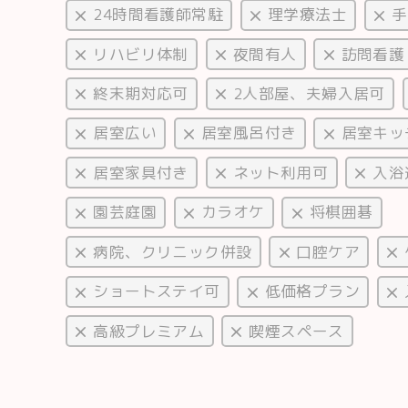
24時間看護師常駐
理学療法士
手
リハビリ体制
夜間有人
訪問看護
終末期対応可
2人部屋、夫婦入居可
居室広い
居室風呂付き
居室キッ
居室家具付き
ネット利用可
入浴
園芸庭園
カラオケ
将棋囲碁
病院、クリニック併設
口腔ケア
ショートステイ可
低価格プラン
高級プレミアム
喫煙スペース