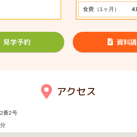
食費（1ヶ月）
4
見学予約
資料請
アクセス
2番2号
2分