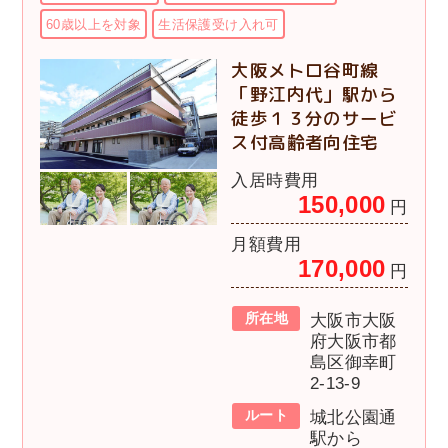
60歳以上を対象
生活保護受け入れ可
大阪メトロ谷町線
「野江内代」駅から
徒歩１３分のサービ
ス付高齢者向住宅
入居時費用
150,000
円
月額費用
170,000
円
所在地
大阪市大阪
府大阪市都
島区御幸町
2-13-9
ルート
城北公園通
駅から