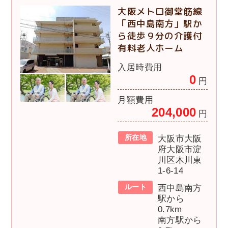
大阪メトロ御堂筋線
「西中島南方」駅か
ら徒歩９分の介護付
有料老人ホーム
入居時費用
0
円
月額費用
204,000
円
所在地
大阪市大阪
府大阪市淀
川区木川東
1-6-14
ルート
西中島南方
駅から
0.7km
南方駅から