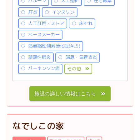
バルーン
人工透析
在宅酸素
肝炎
インスリン
人工肛門・ストマ
床ずれ
ペースメーカー
筋萎縮性側索硬化症(ALS)
誤嚥性肺炎
喘息・気管支炎
パーキンソン病
その他
施設の詳しい情報はこちら
なでしこの家