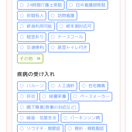
24時間介護士常駐
日中看護師常駐
夜間有人
訪問看護
終身利用可能
終末期対応可
個室あり
ナースコール
交通便利
居室トイレ付き
その他
疾病の受け入れ
バルーン
人工透析
在宅酸素
肝炎
経鼻栄養
ペースメーカー
嚥下障害(食事の対応など)
喘息・気管支炎
パーキンソン病
リウマチ・関節症
骨折・骨粗鬆症