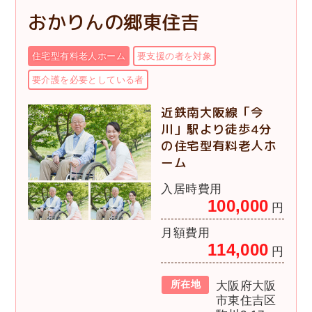
おかりんの郷東住吉
住宅型有料老人ホーム
要支援の者を対象
要介護を必要としている者
近鉄南大阪線「今
川」駅より徒歩4分
の住宅型有料老人ホ
ーム
入居時費用
100,000
円
月額費用
114,000
円
所在地
大阪府大阪
市東住吉区