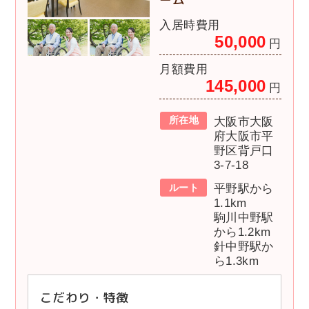
入居時費用
50,000
円
月額費用
145,000
円
所在地
大阪市大阪
府大阪市平
野区背戸口
3-7-18
ルート
平野駅から
1.1km
駒川中野駅
から1.2km
針中野駅か
ら1.3km
こだわり・特徴