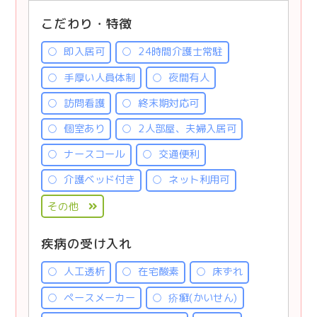
こだわり・特徴
即入居可
24時間介護士常駐
手厚い人員体制
夜間有人
訪問看護
終末期対応可
個室あり
2人部屋、夫婦入居可
ナースコール
交通便利
介護ベッド付き
ネット利用可
その他
疾病の受け入れ
人工透析
在宅酸素
床ずれ
ペースメーカー
疥癬(かいせん)