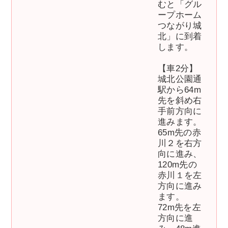
むと「グル
ープホーム
つながり城
北」に到着
します。
【車2分】
城北公園通
駅から64m
先を斜め右
手前方向に
進みます。
65m先の赤
川２を右方
向に進み、
120m先の
赤川１を左
方向に進み
ます。
72m先を左
方向に進