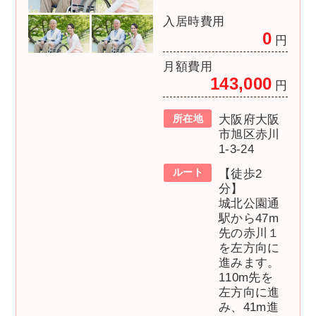
入居時費用
0
円
月額費用
143,000
円
所在地
大阪府大阪
市旭区赤川
1-3-24
ルート
【徒歩2
分】
城北公園通
駅から47m
先の赤川１
を左方向に
進みます。
110m先を
左方向に進
み、41m進