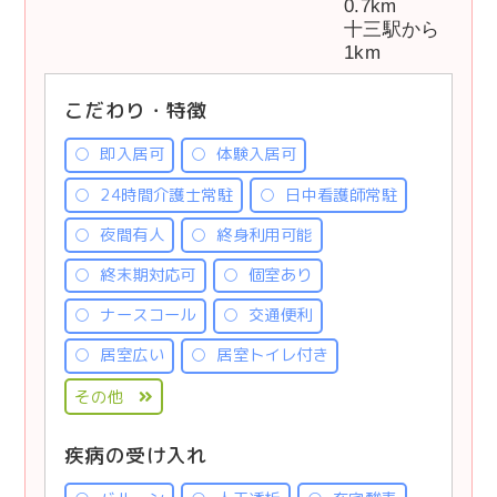
0.7km
十三駅から
1km
こだわり・特徴
即入居可
体験入居可
24時間介護士常駐
日中看護師常駐
夜間有人
終身利用可能
終末期対応可
個室あり
ナースコール
交通便利
居室広い
居室トイレ付き
その他
疾病の受け入れ