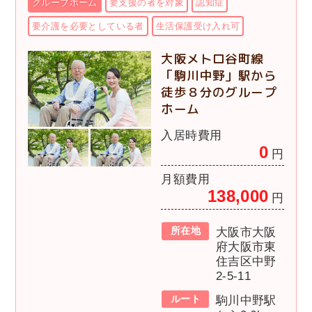
グループホーム
要支援の者を対象
認知症
要介護を必要としている者
生活保護受け入れ可
大阪メトロ谷町線
「駒川中野」駅から
徒歩８分のグループ
ホーム
入居時費用
0
円
月額費用
138,000
円
所在地
大阪市大阪
府大阪市東
住吉区中野
2-5-11
ルート
駒川中野駅