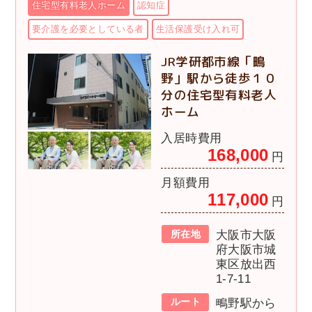
住宅型有料老人ホーム
認知症
要介護を必要としている者
生活保護受け入れ可
JR学研都市線「鴫
野」駅から徒歩１０
分の住宅型有料老人
ホーム
入居時費用
168,000
円
月額費用
117,000
円
所在地
大阪市大阪
府大阪市城
東区放出西
1-7-11
ルート
鴫野駅から