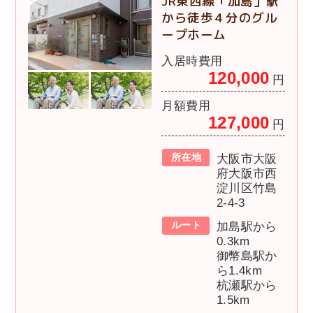
JR東西線「加島」駅
から徒歩４分のグル
ープホーム
入居時費用
120,000
円
月額費用
127,000
円
所在地
大阪市大阪
府大阪市西
淀川区竹島
2-4-3
ルート
加島駅から
0.3km
御幣島駅か
ら1.4km
杭瀬駅から
1.5km