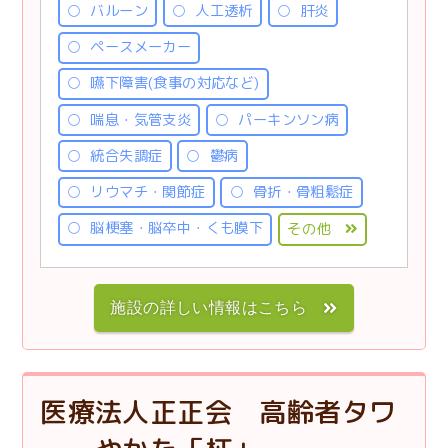
バルーン
人工透析
肝炎
ペースメーカー
嚥下障害(食事の対応など)
喘息・気管支炎
パーキンソン病
統合失調症
鬱病
リウマチ・関節症
骨折・骨粗鬆症
脳梗塞・脳卒中・くも膜下
その他
施設の詳しい情報はこちら
医療法人正正会 高齢者タワ