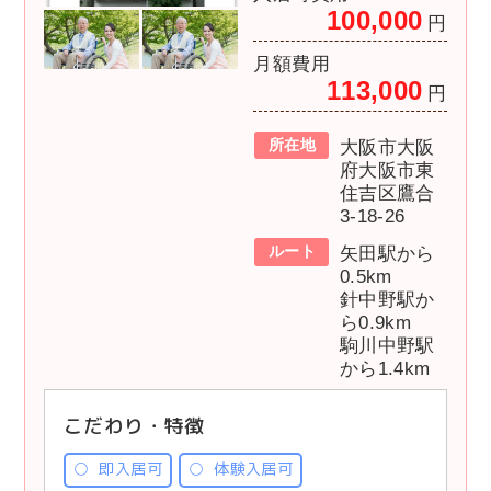
100,000
円
月額費用
113,000
円
所在地
大阪市大阪
府大阪市東
住吉区鷹合
3-18-26
ルート
矢田駅から
0.5km
針中野駅か
ら0.9km
駒川中野駅
から1.4km
こだわり・特徴
即入居可
体験入居可