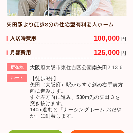
矢田駅より徒歩8分の住宅型有料老人ホーム
100,000
入居時費用
円
125,000
月額費用
円
所在地
大阪府大阪市東住吉区公園南矢田2-13-6
ルート
【徒歩8分】
矢田（大阪府）駅からすぐ斜め右手前方
向に進みます。
すぐ左方向に進み、530m先の矢田３を
突き抜けます。
140m進むと「ナーシングホーム おだや
か」に到着します。