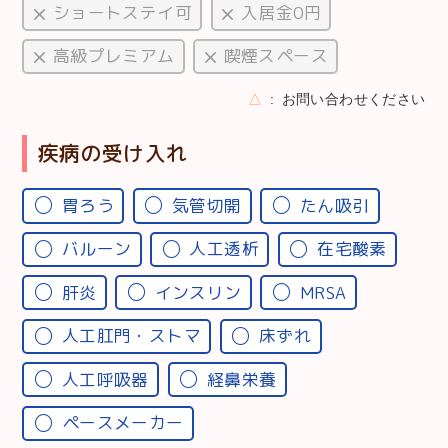
ショートステイ可
入居金0円
高級プレミアム
喫煙スペース
△
お問い合わせください
疾病の受け入れ
胃ろう
気管切開
たん吸引
バルーン
人工透析
在宅酸素
肝炎
インスリン
MRSA
人工肛門・ストマ
床ずれ
人工呼吸器
経鼻栄養
ペースメーカー