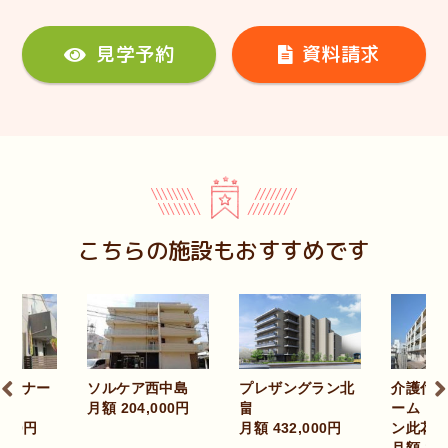
見学予約
資料請求
こちらの施設もおすすめです
ソルケア西中島
プレザングラン北
介護付有料老人ホ
額 204,000円
畠
ーム プレザンメゾ
月額 432,000円
ン此花高見
月額 175,000円