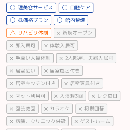
理美容サービス
口腔ケア
低価格プラン
館内禁煙
リハビリ体制
新規オープン
即入居可
体験入居可
手厚い人員体制
2人部屋、夫婦入居可
居室広い
居室風呂付き
居室キッチン付き
居室家具付き
ネット利用可
入浴週3回
レク毎日
園芸庭園
カラオケ
将棋囲碁
病院、クリニック併設
ゲストルーム