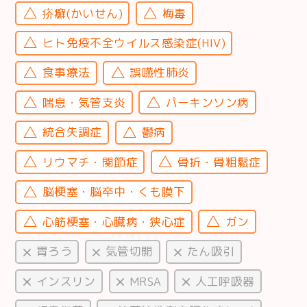
疥癬(かいせん)
梅毒
ヒト免疫不全ウイルス感染症(HIV)
食事療法
誤嚥性肺炎
喘息・気管支炎
パーキンソン病
統合失調症
鬱病
リウマチ・関節症
骨折・骨粗鬆症
脳梗塞・脳卒中・くも膜下
心筋梗塞・心臓病・狭心症
ガン
胃ろう
気管切開
たん吸引
インスリン
MRSA
人工呼吸器