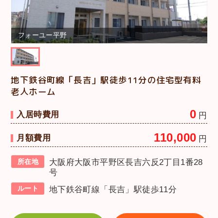
フォーユー平野
地下鉄谷町線「長吉」駅徒歩11分の住宅型有料
老人ホーム
0
入居時費用
円
110,000
月額費用
円
所在地
大阪府大阪市平野区長吉六反2丁目1番28
号
ルート
地下鉄谷町線「長吉」駅徒歩11分