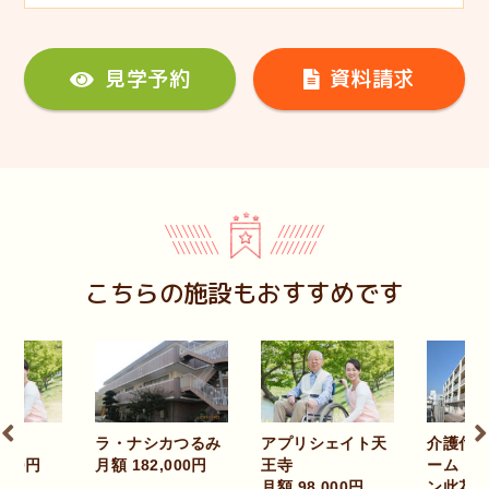
見学予約
資料請求
こちらの施設もおすすめです
アプリシェイト天
クラ
ナシカつるみ
介護付有料老人ホ
王寺
月額 
82,000円
ーム プレザンメゾ
月額 98,000円
ン此花高見