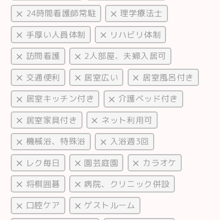
24時間看護師常駐
理学療法士
手厚い人員体制
リハビリ体制
訪問看護
2人部屋、夫婦入居可
交通便利
居室広い
居室風呂付き
居室キッチン付き
介護ベッド付き
居室家具付き
ネット利用可
機械浴、特殊浴
入浴週3回
レク毎日
園芸庭園
カラオケ
将棋囲碁
病院、クリニック併設
口腔ケア
ゲストルーム