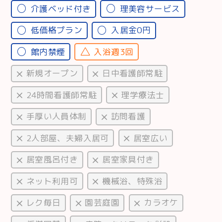
介護ベッド付き
理美容サービス
低価格プラン
入居金0円
館内禁煙
入浴週3回
新規オープン
日中看護師常駐
24時間看護師常駐
理学療法士
手厚い人員体制
訪問看護
2人部屋、夫婦入居可
居室広い
居室風呂付き
居室家具付き
ネット利用可
機械浴、特殊浴
レク毎日
園芸庭園
カラオケ