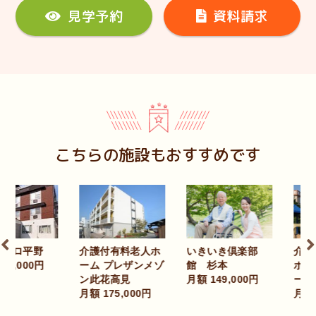
見学予約
資料請求
こちらの施設もおすすめです
いきいき倶楽部
ロ平野
介護付有料老人ホ
介護付
館 杉本
,000円
ーム プレザンメゾ
ホーム 
月額 149,000円
ン此花高見
ーム光
月額 175,000円
月額 193