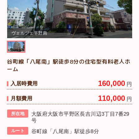
ヴェルジェ平野南
谷町線「八尾南」駅徒歩8分の住宅型有料老人ホ
ーム
160,000
入居時費用
円
110,000
月額費用
円
所在地
大阪府大阪市平野区長吉川辺3丁目7番29
号
ルート
谷町線「八尾南」駅徒歩8分