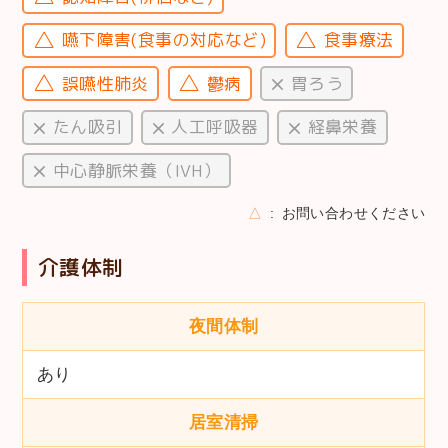
嚥下障害(食事の対応など)
食事療法
誤嚥性肺炎
鬱病
胃ろう
たん吸引
人工呼吸器
経鼻栄養
中心静脈栄養（IVH）
△
お問い合わせください
介護体制
夜間体制
あり
居室清掃