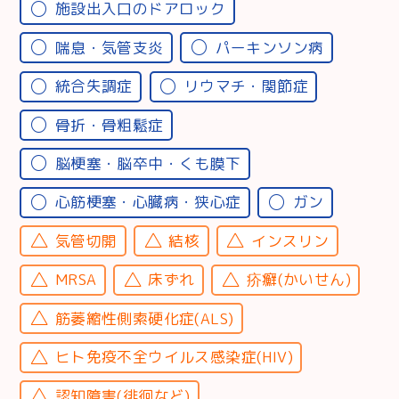
施設出入口のドアロック
喘息・気管支炎
パーキンソン病
統合失調症
リウマチ・関節症
骨折・骨粗鬆症
脳梗塞・脳卒中・くも膜下
心筋梗塞・心臓病・狭心症
ガン
気管切開
結核
インスリン
MRSA
床ずれ
疥癬(かいせん)
筋萎縮性側索硬化症(ALS)
ヒト免疫不全ウイルス感染症(HIV)
認知障害(徘徊など)