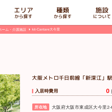
エリア
種類
施設
から探す
から探す
について
kit-Cantare大今里
ホーム・介護施設
大阪メトロ千日前線「新深江」駅
0
入居時費用
大阪府大阪市東成区大今里2-6
所在地