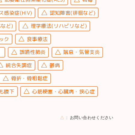
感染症(HIV)
認知障害(徘徊など)
など)
理学療法(リハビリなど)
ック
食事療法
）
誤嚥性肺炎
喘息・気管支炎
統合失調症
鬱病
骨折・骨粗鬆症
も膜下
心筋梗塞・心臓病・狭心症
△
お問い合わせください