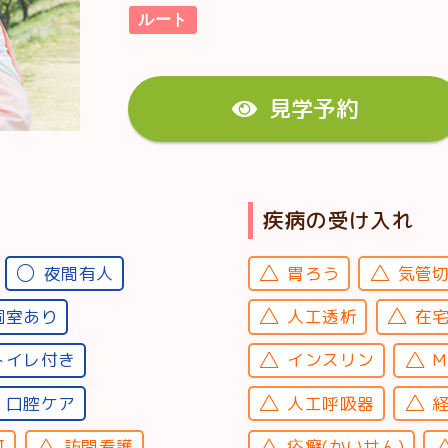
ルート
見学予約
疾病の受け入れ
夜間有人
胃ろう
気管
個室あり
人工透析
在
トイレ付き
インスリン
M
口腔ケア
人工呼吸器
可
訪問看護
疥癬(かいせん)