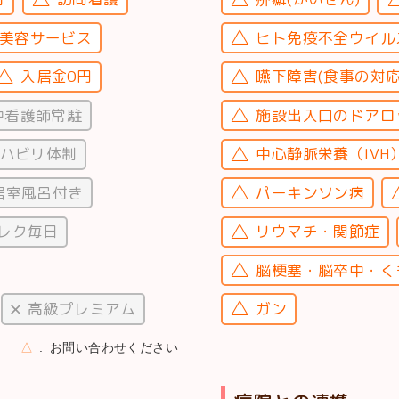
美容サービス
ヒト免疫不全ウイルス
入居金0円
嚥下障害(食事の対応
中看護師常駐
施設出入口のドアロ
ハビリ体制
中心静脈栄養（IVH
居室風呂付き
パーキンソン病
レク毎日
リウマチ・関節症
脳梗塞・脳卒中・く
高級プレミアム
ガン
△
お問い合わせください