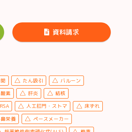
資料請求
切開
たん吸引
バルーン
宅酸素
肝炎
結核
RSA
人工肛門・ストマ
床ずれ
経鼻栄養
ペースメーカー
筋萎縮性側索硬化症(ALS)
梅毒