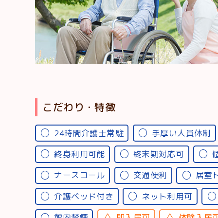
こだわり・特徴
24時間介護士常駐
手厚い人員体制
終身利用可能
終末期対応可
ナースコール
交通便利
居室
介護ベッド付き
ネット利用可
館内禁煙
即入居可
体験入居