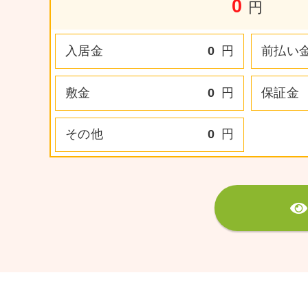
0
円
入居金
0
円
前払い
敷金
0
円
保証金
その他
0
円