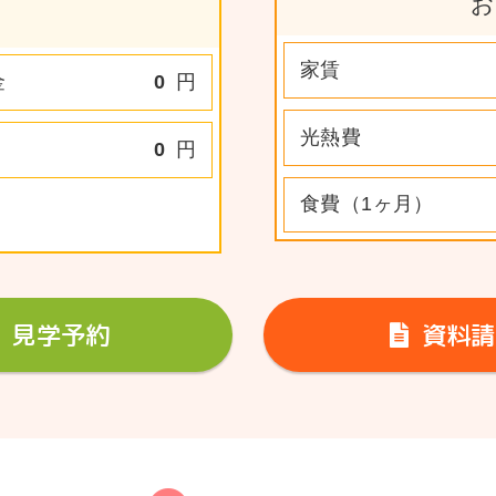
お
家賃
金
0
円
光熱費
0
円
食費（1ヶ月）
見学予約
資料請