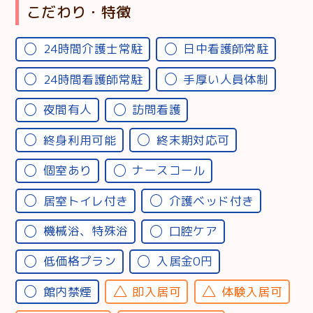
こだわり・特徴
24時間介護士常駐
日中看護師常駐
24時間看護師常駐
手厚い人員体制
夜間有人
訪問看護
終身利用可能
終末期対応可
個室あり
ナースコール
居室トイレ付き
介護ベッド付き
機械浴、特殊浴
口腔ケア
低価格プラン
入居金0円
館内禁煙
即入居可
体験入居可