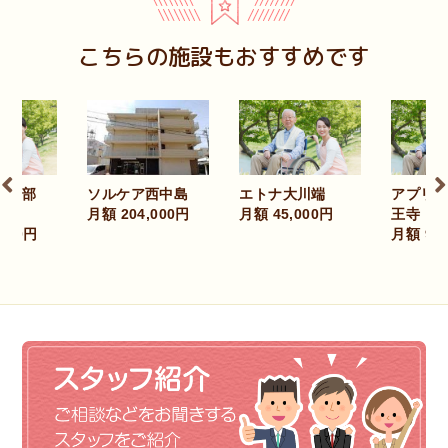
こちらの施設もおすすめです
倶楽部
エトナ大川端
アプリ
ソルケア西中島
月額 45,000円
王寺
月額 204,000円
,000円
月額 98,