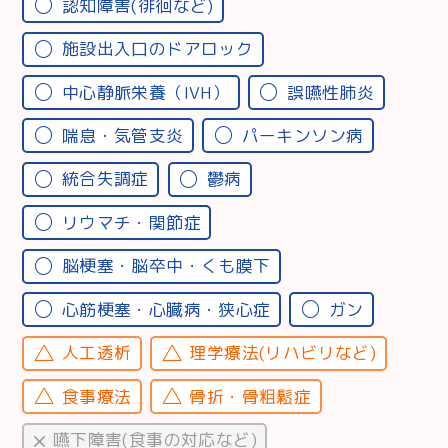
認知障害(徘徊など)
施設出入口のドアロック
中心静脈栄養（IVH）
誤嚥性肺炎
喘息・気管支炎
パーキンソン病
統合失調症
鬱病
リウマチ・関節症
脳梗塞・脳卒中・くも膜下
心筋梗塞・心臓病・狭心症
ガン
人工透析
理学療法(リハビリなど)
食事療法
骨折・骨粗鬆症
嚥下障害(食事の対応など)