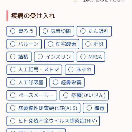
疾病の受け入れ
胃ろう
気管切開
たん吸引
バルーン
在宅酸素
肝炎
結核
インスリン
MRSA
人工肛門・ストマ
床ずれ
人工呼吸器
経鼻栄養
ペースメーカー
疥癬(かいせん)
筋萎縮性側索硬化症(ALS)
梅毒
ヒト免疫不全ウイルス感染症(HIV)