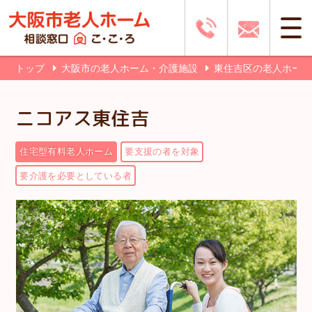
トップ
大阪市の老人ホーム・介護施設
東住吉区の老人ホー
ニコアス東住吉
住宅型有料老人ホーム
要支援の者を対象
要介護を必要としている者