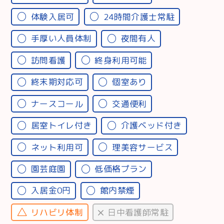
体験入居可
24時間介護士常駐
手厚い人員体制
夜間有人
訪問看護
終身利用可能
終末期対応可
個室あり
ナースコール
交通便利
居室トイレ付き
介護ベッド付き
ネット利用可
理美容サービス
園芸庭園
低価格プラン
入居金0円
館内禁煙
リハビリ体制
日中看護師常駐