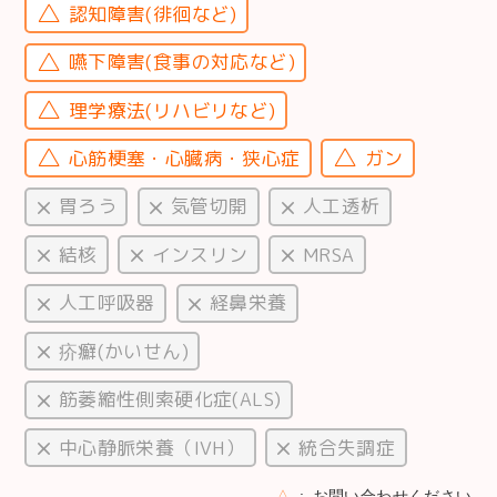
認知障害(徘徊など)
嚥下障害(食事の対応など)
理学療法(リハビリなど)
心筋梗塞・心臓病・狭心症
ガン
胃ろう
気管切開
人工透析
結核
インスリン
MRSA
人工呼吸器
経鼻栄養
疥癬(かいせん)
筋萎縮性側索硬化症(ALS)
中心静脈栄養（IVH）
統合失調症
△
お問い合わせください