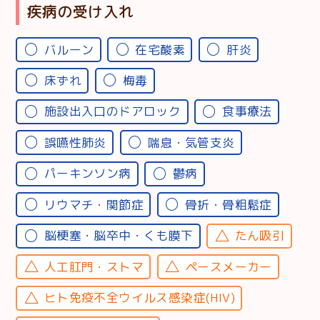
疾病の受け入れ
バルーン
在宅酸素
肝炎
床ずれ
梅毒
施設出入口のドアロック
食事療法
誤嚥性肺炎
喘息・気管支炎
パーキンソン病
鬱病
リウマチ・関節症
骨折・骨粗鬆症
脳梗塞・脳卒中・くも膜下
たん吸引
人工肛門・ストマ
ペースメーカー
ヒト免疫不全ウイルス感染症(HIV)