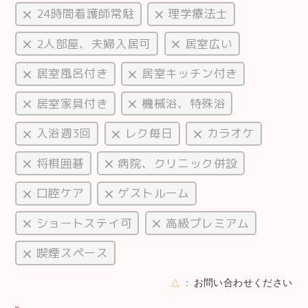
24時間看護師常駐
理学療法士
2人部屋、夫婦入居可
居室広い
居室風呂付き
居室キッチン付き
居室家具付き
機械浴、特殊浴
入浴週3回
レク毎日
カラオケ
将棋囲碁
病院、クリニック併設
口腔ケア
ゲストルーム
ショートステイ可
高級プレミアム
喫煙スペース
△
お問い合わせください