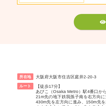
大阪府大阪市住吉区庭井2-20-3
所在地
【徒歩17分】
ルート
あびこ（Osaka Metro）駅4番
21m先の地下鉄我孫子南を右方向に
430m先を左方向に進み、150m先