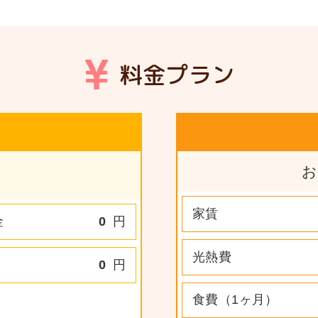
料金プラン
お
家賃
金
0
円
光熱費
0
円
食費（1ヶ月）