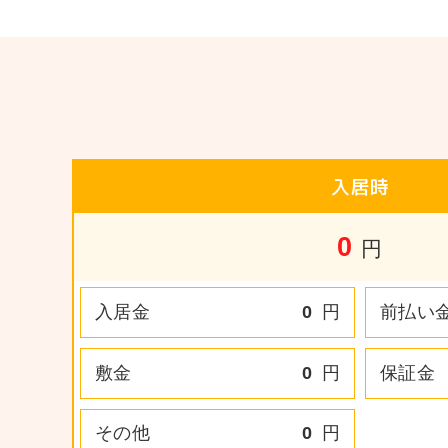
入居時
0
円
入居金
0
円
前払い
敷金
0
円
保証金
その他
0
円