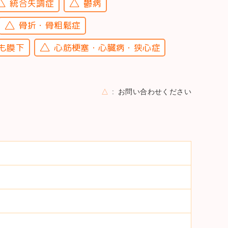
統合失調症
鬱病
骨折・骨粗鬆症
も膜下
心筋梗塞・心臓病・狭心症
△
お問い合わせください