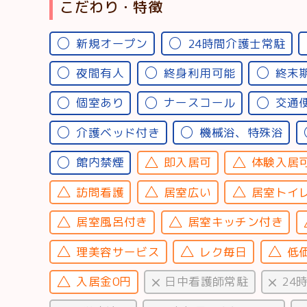
こだわり・特徴
新規オープン
24時間介護士常駐
夜間有人
終身利用可能
終末
個室あり
ナースコール
交通
介護ベッド付き
機械浴、特殊浴
館内禁煙
即入居可
体験入居
訪問看護
居室広い
居室トイ
居室風呂付き
居室キッチン付き
理美容サービス
レク毎日
低
入居金0円
日中看護師常駐
24