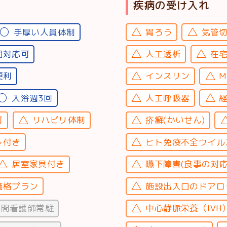
疾病の受け入れ
手厚い人員体制
胃ろう
気管
期対応可
人工透析
在
便利
インスリン
M
入浴週3回
人工呼吸器
可
リハビリ体制
疥癬(かいせん)
レ付き
ヒト免疫不全ウイルス
居室家具付き
嚥下障害(食事の対応
価格プラン
施設出入口のドアロ
時間看護師常駐
中心静脈栄養（IVH