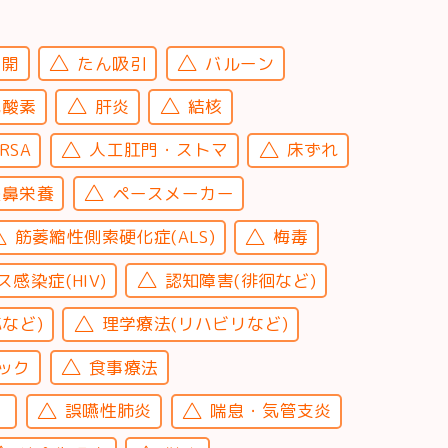
切開
たん吸引
バルーン
宅酸素
肝炎
結核
RSA
人工肛門・ストマ
床ずれ
経鼻栄養
ペースメーカー
筋萎縮性側索硬化症(ALS)
梅毒
感染症(HIV)
認知障害(徘徊など)
など)
理学療法(リハビリなど)
ック
食事療法
）
誤嚥性肺炎
喘息・気管支炎