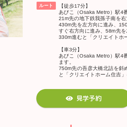
【徒歩17分】
ルート
あびこ（Osaka Metro
21m先の地下鉄我孫子南を右
430m先を左方向に進み、1
すぐ右方向に進み、58m先
330m進むと「クリエイト
【車3分】
あびこ（Osaka Metro
ます。
750m先の吾彦大橋北詰を斜
と「クリエイトホーム住吉」
見学予約