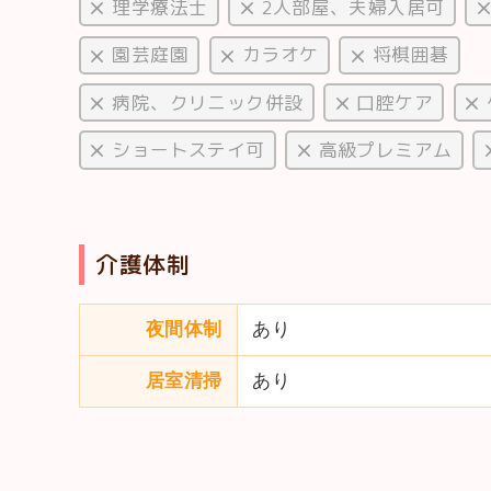
理学療法士
2人部屋、夫婦入居可
園芸庭園
カラオケ
将棋囲碁
病院、クリニック併設
口腔ケア
ショートステイ可
高級プレミアム
介護体制
夜間体制
あり
居室清掃
あり