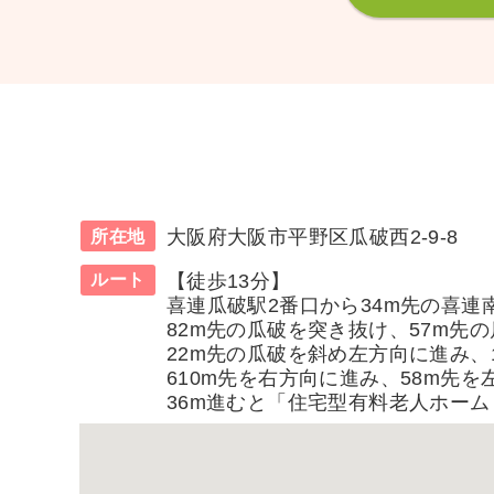
大阪府大阪市平野区瓜破西2-9-8
所在地
【徒歩13分】
ルート
喜連瓜破駅2番口から34m先の喜連
82m先の瓜破を突き抜け、57m先
22m先の瓜破を斜め左方向に進み、
610m先を右方向に進み、58m先
36m進むと「住宅型有料老人ホーム