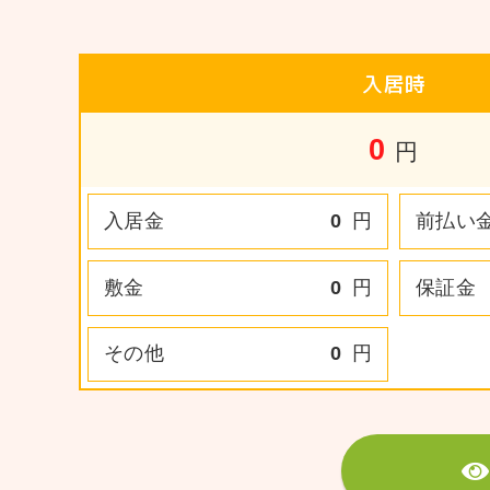
入居時
0
円
入居金
0
円
前払い
敷金
0
円
保証金
その他
0
円