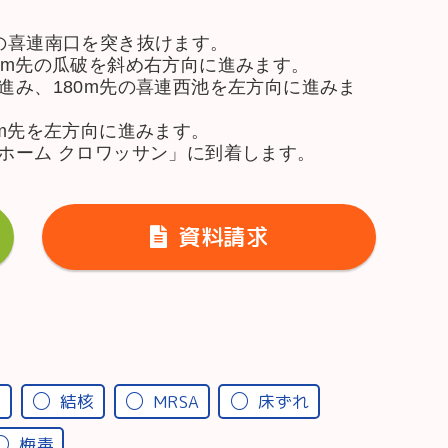
先の喜連南口を突き抜けます。
7m先の瓜破を斜め右方向に進みます。
進み、180m先の喜連西池を左方向に進みま
8m先を左方向に進みます。
人ホーム クロワッサン」に到着します。
資料請求
炎
結核
MRSA
床ずれ
梅毒