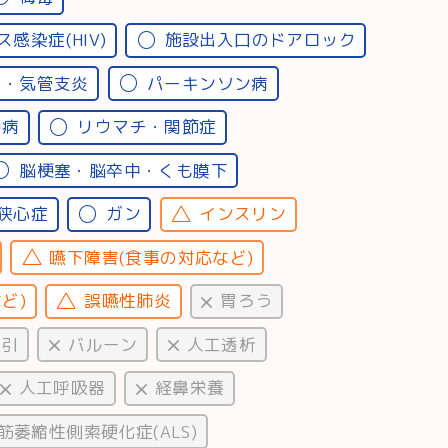
感染症(HIV)
施設出入口のドアロック
息・気管支炎
パーキンソン病
鬱病
リウマチ・関節症
脳梗塞・脳卒中・くも膜下
狭心症
ガン
インスリン
嚥下障害(食事の対応など)
ど)
誤嚥性肺炎
胃ろう
吸引
バルーン
人工透析
人工呼吸器
経鼻栄養
筋萎縮性側索硬化症(ALS)