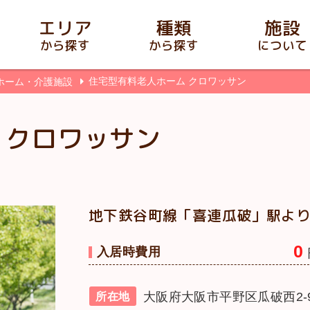
エリア
種類
施設
から探す
から探す
について
住宅型有料老人ホーム クロワッサン
ホーム・介護施設
 クロワッサン
地下鉄谷町線「喜連瓜破」駅より
0
入居時費用
大阪府大阪市平野区瓜破西2-9
所在地