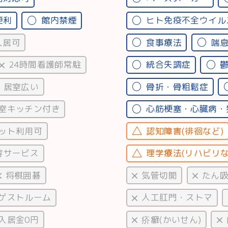
便利
館内禁煙
ヒト免疫不全ウイルス
入居可
食事療法
喘
24時間看護師常駐
統合失調症
居室広い
骨折・骨粗鬆症
室キッチン付き
心筋梗塞・心臓病・
ット利用可
認知障害(徘徊など)
容サービス
理学療法(リハビリな
将棋囲碁
気管切開
たん
ゲストルーム
人工肛門・ストマ
入居金0円
疥癬(かいせん)