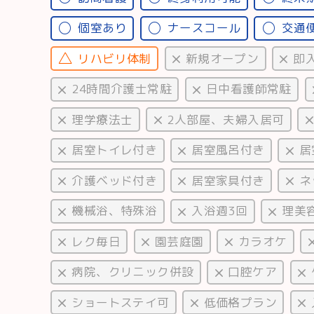
個室あり
ナースコール
交通
リハビリ体制
新規オープン
即
24時間介護士常駐
日中看護師常駐
理学療法士
2人部屋、夫婦入居可
居室トイレ付き
居室風呂付き
居
介護ベッド付き
居室家具付き
ネ
機械浴、特殊浴
入浴週3回
理美
レク毎日
園芸庭園
カラオケ
病院、クリニック併設
口腔ケア
ショートステイ可
低価格プラン