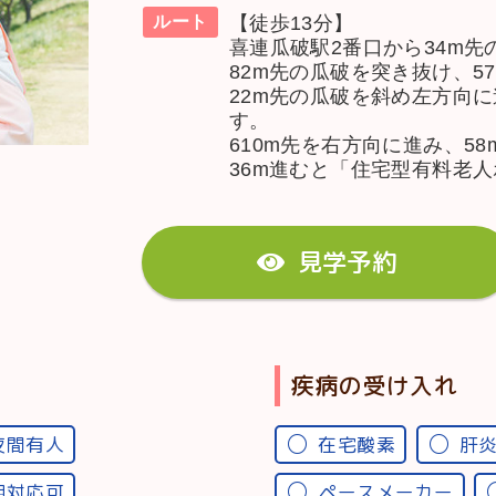
【徒歩13分】
ルート
喜連瓜破駅2番口から34m
82m先の瓜破を突き抜け、5
22m先の瓜破を斜め左方向に
す。
610m先を右方向に進み、5
36m進むと「住宅型有料老
見学予約
疾病の受け入れ
夜間有人
在宅酸素
肝
期対応可
ペースメーカー