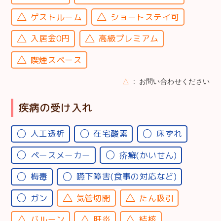
ゲストルーム
ショートステイ可
入居金0円
高級プレミアム
喫煙スペース
△
お問い合わせください
疾病の受け入れ
人工透析
在宅酸素
床ずれ
ペースメーカー
疥癬(かいせん)
梅毒
嚥下障害(食事の対応など)
ガン
気管切開
たん吸引
バルーン
肝炎
結核