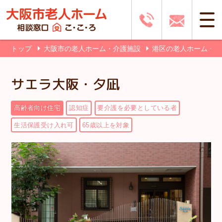
トップ
大阪市の老人ホーム・介護施設
港区の老人ホーム・
サエラ大阪・夕凪
高齢者向け住宅
認知症
要介護を必要としている者
生活保護受け入れ可
65歳以上を対象