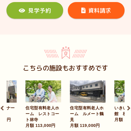
見学予約
資料請求
こちらの施設もおすすめです
住宅型有料老人ホ
いきいき倶楽部
住宅型有料老人ホ
ーム レストコー
館 杉本
ーム ルメート鶴
ト林寺
月額 149,000円
見
月額 113,000円
月額 119,000円