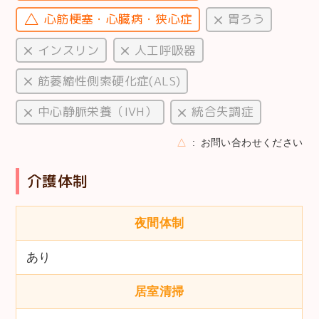
心筋梗塞・心臓病・狭心症
胃ろう
インスリン
人工呼吸器
筋萎縮性側索硬化症(ALS)
中心静脈栄養（IVH）
統合失調症
△
お問い合わせください
介護体制
夜間体制
あり
居室清掃