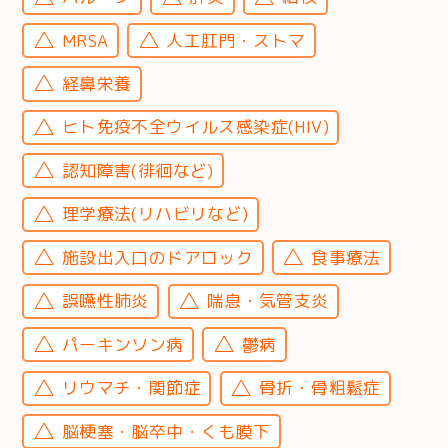
MRSA
人工肛門・ストマ
経鼻栄養
ヒト免疫不全ウイルス感染症(HIV)
認知障害(徘徊など)
理学療法(リハビリなど)
施設出入口のドアロック
食事療法
誤嚥性肺炎
喘息・気管支炎
パーキンソン病
鬱病
リウマチ・関節症
骨折・骨粗鬆症
脳梗塞・脳卒中・くも膜下