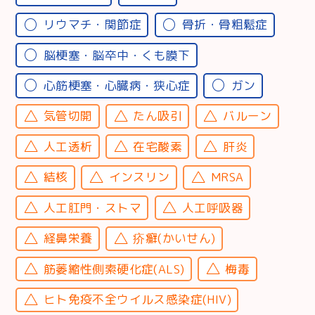
リウマチ・関節症
骨折・骨粗鬆症
脳梗塞・脳卒中・くも膜下
心筋梗塞・心臓病・狭心症
ガン
気管切開
たん吸引
バルーン
人工透析
在宅酸素
肝炎
結核
インスリン
MRSA
人工肛門・ストマ
人工呼吸器
経鼻栄養
疥癬(かいせん)
筋萎縮性側索硬化症(ALS)
梅毒
ヒト免疫不全ウイルス感染症(HIV)