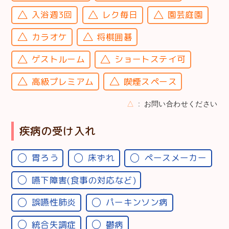
入浴週3回
レク毎日
園芸庭園
カラオケ
将棋囲碁
ゲストルーム
ショートステイ可
高級プレミアム
喫煙スペース
△
お問い合わせください
疾病の受け入れ
胃ろう
床ずれ
ペースメーカー
嚥下障害(食事の対応など)
誤嚥性肺炎
パーキンソン病
統合失調症
鬱病