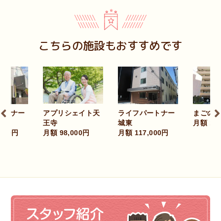
こちらの施設もおすすめです
プリシェイト天
ライフパートナー
まごのて花園
寺
城東
月額 106,000円
額 98,000円
月額 117,000円