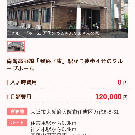
グループホーム 万代のつるさんかめさんの家
南海高野線「我孫子東」駅から徒歩４分のグル
ープホーム
0
入居時費用
円
120,000
月額費用
円
所在地
大阪市大阪府大阪市住吉区万代6-8-31
ルート
住吉東駅から0.3km
神ノ木駅から0.4km