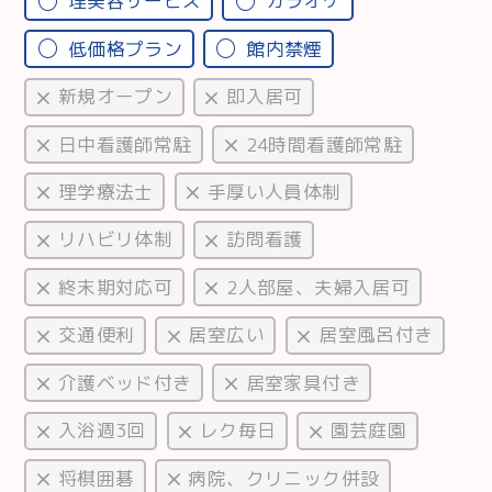
理美容サービス
カラオケ
低価格プラン
館内禁煙
新規オープン
即入居可
日中看護師常駐
24時間看護師常駐
理学療法士
手厚い人員体制
リハビリ体制
訪問看護
終末期対応可
2人部屋、夫婦入居可
交通便利
居室広い
居室風呂付き
介護ベッド付き
居室家具付き
入浴週3回
レク毎日
園芸庭園
将棋囲碁
病院、クリニック併設