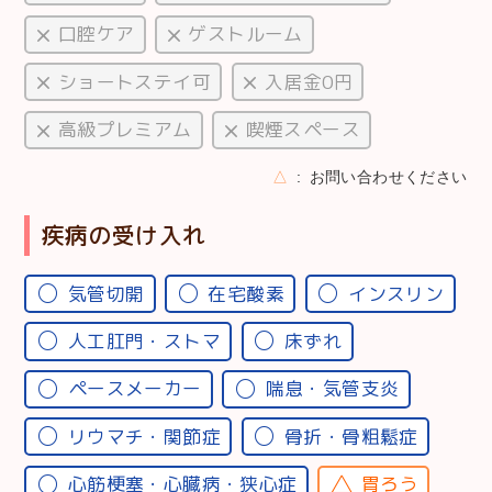
口腔ケア
ゲストルーム
ショートステイ可
入居金0円
高級プレミアム
喫煙スペース
△
お問い合わせください
疾病の受け入れ
気管切開
在宅酸素
インスリン
人工肛門・ストマ
床ずれ
ペースメーカー
喘息・気管支炎
リウマチ・関節症
骨折・骨粗鬆症
心筋梗塞・心臓病・狭心症
胃ろう