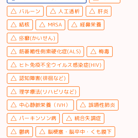
バルーン
人工透析
肝炎
結核
MRSA
経鼻栄養
疥癬(かいせん)
筋萎縮性側索硬化症(ALS)
梅毒
ヒト免疫不全ウイルス感染症(HIV)
認知障害(徘徊など)
理学療法(リハビリなど)
中心静脈栄養（IVH）
誤嚥性肺炎
パーキンソン病
統合失調症
鬱病
脳梗塞・脳卒中・くも膜下