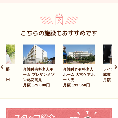
こちらの施設もおすすめです
護付有料老人ホ
介護付き有料老人
ライフパートナー
ア
ム プレザンメゾ
ホーム 大宮ケアホ
城東
月
此花高見
ーム光
月額 117,000円
 175,000円
月額 193,350円