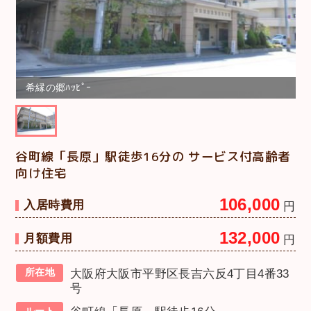
希縁の郷ﾊｯﾋﾟｰ
谷町線「長原」駅徒歩16分の サービス付高齢者
向け住宅
106,000
入居時費用
円
132,000
月額費用
円
所在地
大阪府大阪市平野区長吉六反4丁目4番33
号
ルート