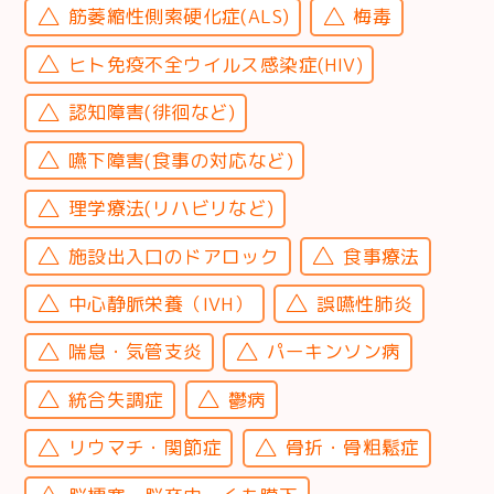
筋萎縮性側索硬化症(ALS)
梅毒
ヒト免疫不全ウイルス感染症(HIV)
認知障害(徘徊など)
嚥下障害(食事の対応など)
理学療法(リハビリなど)
施設出入口のドアロック
食事療法
中心静脈栄養（IVH）
誤嚥性肺炎
喘息・気管支炎
パーキンソン病
統合失調症
鬱病
リウマチ・関節症
骨折・骨粗鬆症