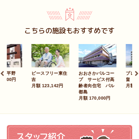
こちらの施設もおすすめです
ピースフリー東住
ロ平野
おおさかパルコー
プレザ
吉
,000円
プ サービス付高
畠
月額 123,142円
齢者向住宅 パル
月額 432
都島
月額 170,000円