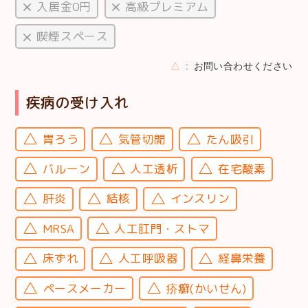
入居金0円
高級プレミアム
喫煙スペース
△
お問い合わせください
疾病の受け入れ
胃ろう
気管切開
たん吸引
バルーン
人工透析
在宅酸素
肝炎
結核
インスリン
MRSA
人工肛門・ストマ
床ずれ
人工呼吸器
経鼻栄養
ペースメーカー
疥癬(かいせん)