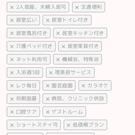
2人部屋、夫婦入居可
交通便利
居室広い
居室トイレ付き
居室風呂付き
居室キッチン付き
介護ベッド付き
居室家具付き
ネット利用可
機械浴、特殊浴
入浴週3回
理美容サービス
レク毎日
園芸庭園
カラオケ
将棋囲碁
病院、クリニック併設
口腔ケア
ゲストルーム
ショートステイ可
低価格プラン