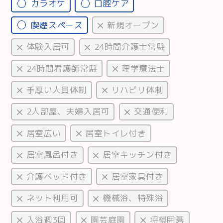
カラオケ
口腔ケア
喫煙スペース
新規オープン
体験入居可
24時間介護士常駐
24時間看護師常駐
理学療法士
手厚い人員体制
リハビリ体制
2人部屋、夫婦入居可
交通便利
居室広い
居室トイレ付き
居室風呂付き
居室キッチン付き
介護ベッド付き
居室家具付き
ネット利用可
機械浴、特殊浴
入浴週3回
園芸庭園
将棋囲碁