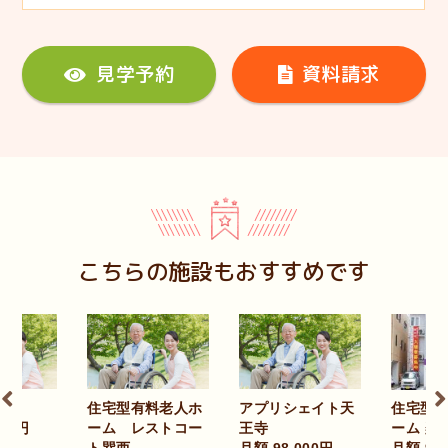
見学予約
資料請求
こちらの施設もおすすめです
料老人ホ
アプリシェイト天
住宅型有料老人ホ
アチェ
ストコー
王寺
ーム 楽悠舎
月額 10
月額 98,000円
月額 96,000円