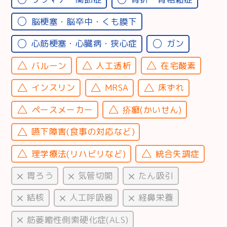
脳梗塞・脳卒中・くも膜下
心筋梗塞・心臓病・狭心症
ガン
バルーン
人工透析
在宅酸素
インスリン
MRSA
床ずれ
ペースメーカー
疥癬(かいせん)
嚥下障害(食事の対応など)
理学療法(リハビリなど)
統合失調症
胃ろう
気管切開
たん吸引
結核
人工呼吸器
経鼻栄養
筋萎縮性側索硬化症(ALS)