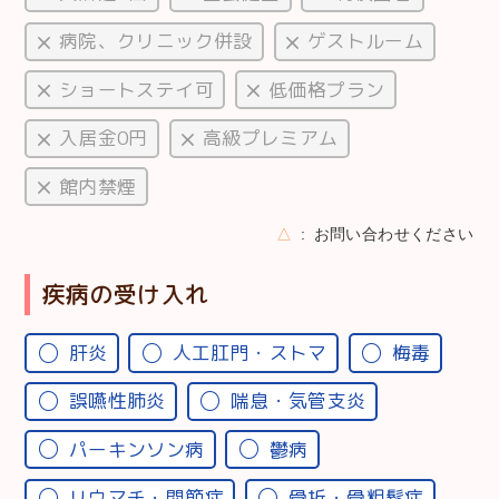
病院、クリニック併設
ゲストルーム
ショートステイ可
低価格プラン
入居金0円
高級プレミアム
館内禁煙
△
お問い合わせください
疾病の受け入れ
肝炎
人工肛門・ストマ
梅毒
誤嚥性肺炎
喘息・気管支炎
パーキンソン病
鬱病
リウマチ・関節症
骨折・骨粗鬆症