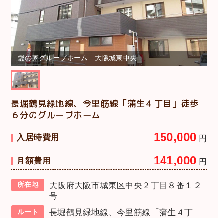
愛の家グループホーム 大阪城東中央
長堀鶴見緑地線、今里筋線「蒲生４丁目」徒歩
６分のグループホーム
150,000
入居時費用
円
141,000
月額費用
円
所在地
大阪府大阪市城東区中央２丁目８番１２
号
ルート
長堀鶴見緑地線、今里筋線「蒲生４丁