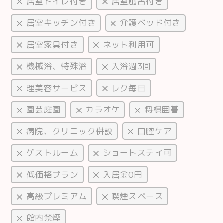
居室トイレ付き
居室風呂付き
居室キッチン付き
介護ベッド付き
居室家具付き
ネット利用可
機械浴、特殊浴
入浴週3回
理美容サービス
レク毎日
園芸庭園
カラオケ
将棋囲碁
病院、クリニック併設
口腔ケア
ゲストルーム
ショートステイ可
低価格プラン
入居金0円
高級プレミアム
喫煙スペース
館内禁煙