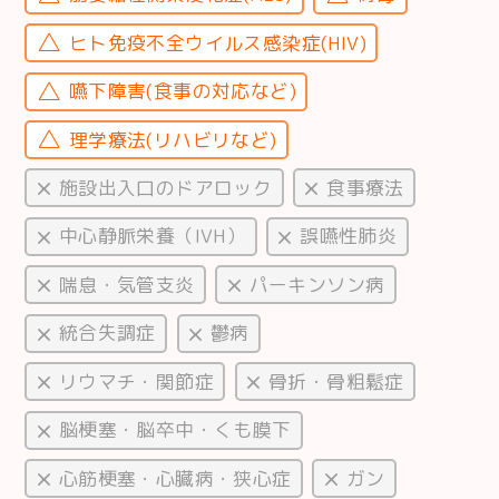
ヒト免疫不全ウイルス感染症(HIV)
嚥下障害(食事の対応など)
理学療法(リハビリなど)
施設出入口のドアロック
食事療法
中心静脈栄養（IVH）
誤嚥性肺炎
喘息・気管支炎
パーキンソン病
統合失調症
鬱病
リウマチ・関節症
骨折・骨粗鬆症
脳梗塞・脳卒中・くも膜下
心筋梗塞・心臓病・狭心症
ガン