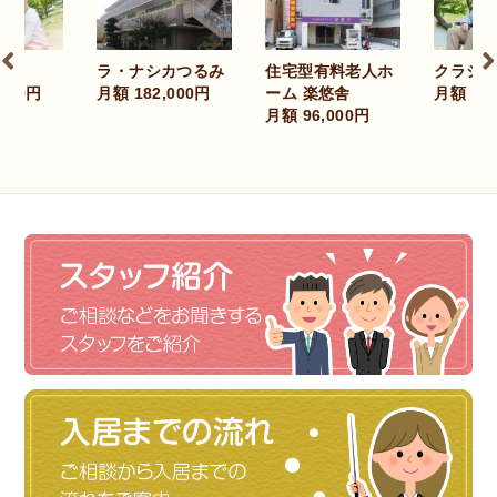
クラシアス関目
ピ
ナシカつるみ
住宅型有料老人ホ
月額 111,000円
吉
182,000円
ーム 楽悠舎
月額
月額 96,000円