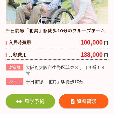
千日前線「北巽」駅徒歩10分のグループホーム
100,000
入居時費用
円
138,000
月額費用
円
所在地
大阪府大阪市生野区巽東３丁目９番１４
号
ルート
千日前線「北巽」駅徒歩10分
見学予約
資料請求