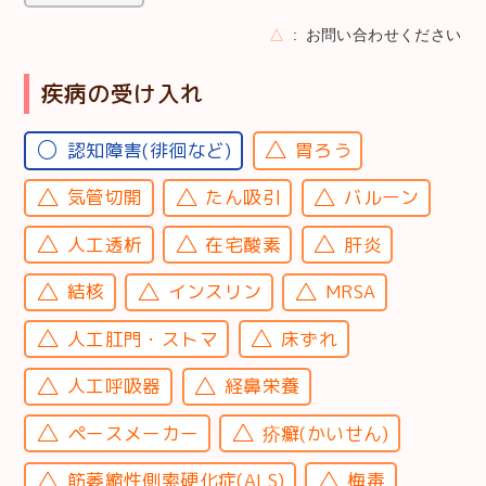
△
お問い合わせください
疾病の受け入れ
認知障害(徘徊など)
胃ろう
気管切開
たん吸引
バルーン
人工透析
在宅酸素
肝炎
結核
インスリン
MRSA
人工肛門・ストマ
床ずれ
人工呼吸器
経鼻栄養
ペースメーカー
疥癬(かいせん)
筋萎縮性側索硬化症(ALS)
梅毒