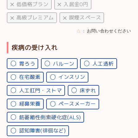
低価格プラン
入居金0円
高級プレミアム
喫煙スペース
△
お問い合わせください
疾病の受け入れ
胃ろう
バルーン
人工透析
在宅酸素
インスリン
人工肛門・ストマ
床ずれ
経鼻栄養
ペースメーカー
筋萎縮性側索硬化症(ALS)
認知障害(徘徊など)