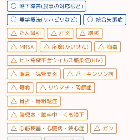
嚥下障害(食事の対応など)
理学療法(リハビリなど)
統合失調症
たん吸引
肝炎
結核
MRSA
疥癬(かいせん)
梅毒
ヒト免疫不全ウイルス感染症(HIV)
喘息・気管支炎
パーキンソン病
鬱病
リウマチ・関節症
骨折・骨粗鬆症
脳梗塞・脳卒中・くも膜下
心筋梗塞・心臓病・狭心症
ガン