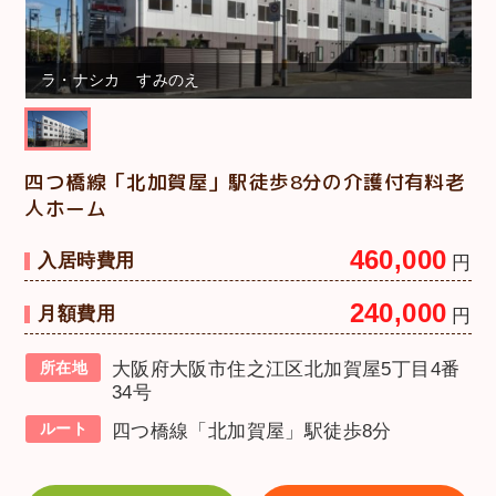
ラ・ナシカ すみのえ
四つ橋線「北加賀屋」駅徒歩8分の介護付有料老
人ホーム
460,000
入居時費用
円
240,000
月額費用
円
所在地
大阪府大阪市住之江区北加賀屋5丁目4番
34号
ルート
四つ橋線「北加賀屋」駅徒歩8分