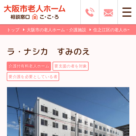
トップ
大阪市の老人ホーム・介護施設
住之江区の老人ホー
ラ・ナシカ すみのえ
介護付有料老人ホーム
要支援の者を対象
要介護を必要としている者