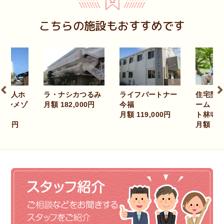
こちらの施設もおすすめです
住宅型有料老人ホ
・ナシカつるみ
ライフパートナー
ーム レストコー
額 182,000円
今福
ト林寺
月額 119,000円
月額 113,000円