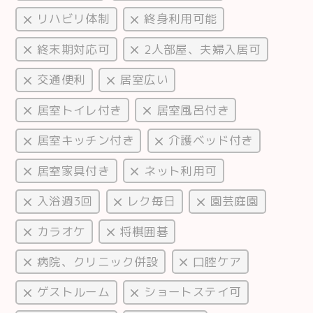
リハビリ体制
終身利用可能
終末期対応可
2人部屋、夫婦入居可
交通便利
居室広い
居室トイレ付き
居室風呂付き
居室キッチン付き
介護ベッド付き
居室家具付き
ネット利用可
入浴週3回
レク毎日
園芸庭園
カラオケ
将棋囲碁
病院、クリニック併設
口腔ケア
ゲストルーム
ショートステイ可