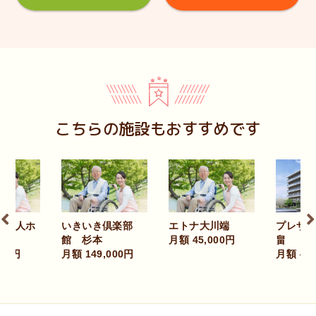
こちらの施設もおすすめです
いき倶楽部
エトナ大川端
プレザングラン北
ライ
杉本
月額 45,000円
畠
城東
49,000円
月額 432,000円
月額 