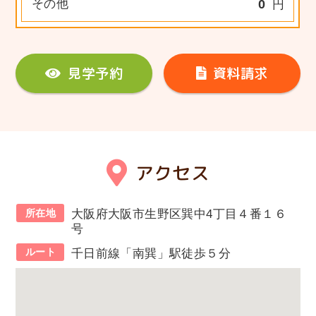
その他
0
円
見学予約
資料請求
アクセス
所在地
大阪府大阪市生野区巽中4丁目４番１６
号
ルート
千日前線「南巽」駅徒歩５分