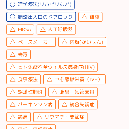
理学療法(リハビリなど)
施設出入口のドアロック
結核
MRSA
人工呼吸器
ペースメーカー
疥癬(かいせん)
梅毒
ヒト免疫不全ウイルス感染症(HIV)
食事療法
中心静脈栄養（IVH）
誤嚥性肺炎
喘息・気管支炎
パーキンソン病
統合失調症
鬱病
リウマチ・関節症