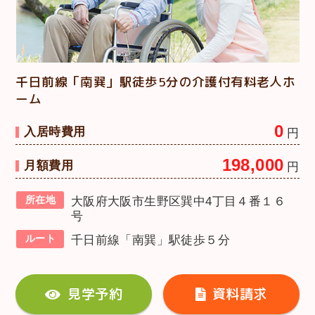
千日前線「南巽」駅徒歩5分の介護付有料老人ホ
ーム
0
入居時費用
円
198,000
月額費用
円
所在地
大阪府大阪市生野区巽中4丁目４番１６
号
ルート
千日前線「南巽」駅徒歩５分
見学予約
資料請求