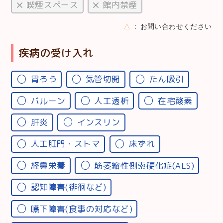
喫煙スペース
館内禁煙
△
お問い合わせください
疾病の受け入れ
胃ろう
気管切開
たん吸引
バルーン
人工透析
在宅酸素
肝炎
インスリン
人工肛門・ストマ
床ずれ
経鼻栄養
筋萎縮性側索硬化症(ALS)
認知障害(徘徊など)
嚥下障害(食事の対応など)