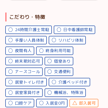
こだわり・特徴
24時間介護士常駐
日中看護師常駐
手厚い人員体制
リハビリ体制
夜間有人
終身利用可能
終末期対応可
個室あり
ナースコール
交通便利
居室トイレ付き
介護ベッド付き
居室家具付き
機械浴、特殊浴
口腔ケア
入居金0円
即入居可